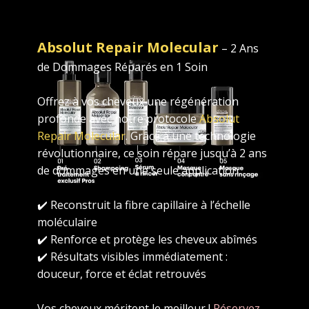
Absolut Repair Molecular
– 2 Ans
de Dommages Réparés en 1 Soin
Offrez à vos cheveux une régénération
profonde avec notre protocole
Absolut
Repair Molecular
. Grâce à une technologie
révolutionnaire, ce soin répare jusqu’à 2 ans
de dommages en une seule application.
✔️ Reconstruit la fibre capillaire à l’échelle
moléculaire
✔️ Renforce et protège les cheveux abîmés
✔️ Résultats visibles immédiatement :
douceur, force et éclat retrouvés
Vos cheveux méritent le meilleur !
Réservez